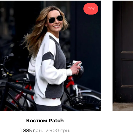
-35%
Костюм Patch
1 885
грн.
2 900
грн.