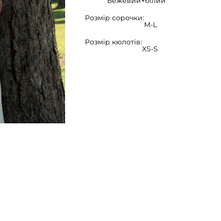
Бежевий+білий
Розмір сорочки:
M-L
Розмір кюлотів:
XS-S