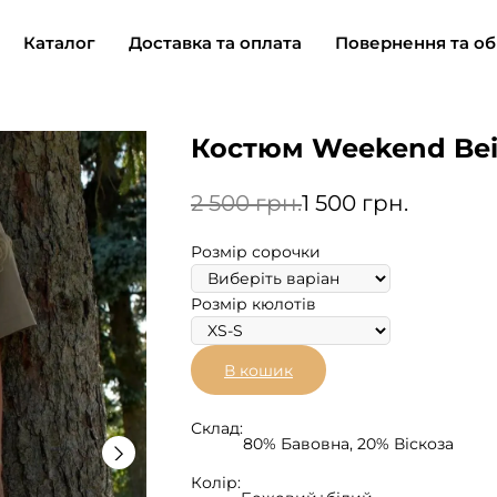
Каталог
Доставка та оплата
Повернення та об
Костюм Weekend Be
2 500
грн.
1 500
грн.
Розмір сорочки
Розмір кюлотів
В кошик
Склад:
80% Бавовна, 20% Віскоза
Колір: