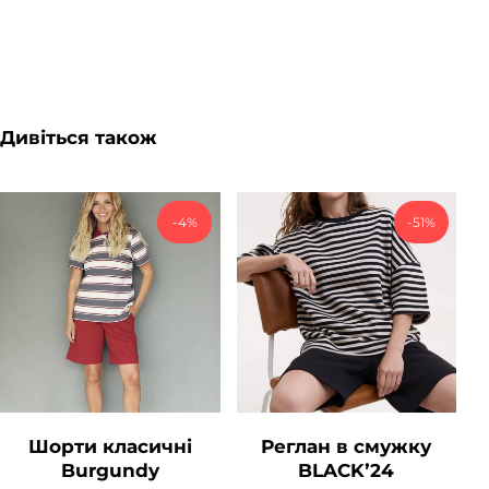
Дивіться також
-4%
-51%
Шорти класичні
Реглан в смужку
Burgundy
BLACKʼ24