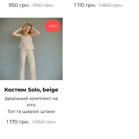
950
грн.
990
грн.
1 110
грн.
1 850
грн.
-40%
Костюм Solo, beige
Ідеальний комплект на
літо
Топ та широкі штани
1 170
грн.
1 950
грн.